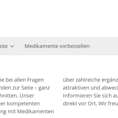
ote
Medikamente vorbestellen
e bei allen Fragen
gebote bis hin zu
den zur Seite – ganz
attraktiven und abwec
chnitten. Unser
Informieren Sie sich 
iner kompetenten
direkt vor Ort. Wir fre
ung mit Medikamenten